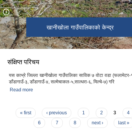
खानीखोला गाउँपालिका वडा नं. २ स्थित
खानीखोला गाउँपालिकाको पुरा दृश्य
खानीखोला गाउँपालिकाको केन्द्र
भिमसेनथान मन्दिर
संक्षिप्त परिचय
यस काभ्रे जिल्ला खानीखोला गाउँपालिका साविक ७ वोटा वडा (फलामेटर-
डाँडागाउँ-३, डाँडागाउँ-४, सल्मेचाकल-५,साल्धरा-६, मिल्चे-७) गरि
Read more
about संक्षिप्त परिचय
Pages
« first
‹ previous
1
2
3
4
6
7
8
next ›
last »