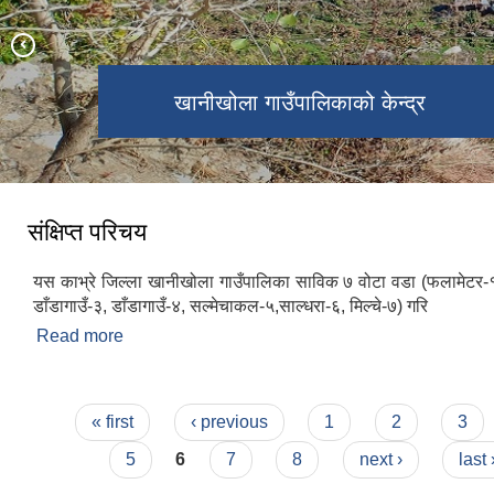
खानीखोला गाउँपालिका वडा नं. २ स्थित
खानीखोला गाउँपालिकाको पुरा दृश्य
खानीखोला गाउँपालिकाको केन्द्र
भिमसेनथान मन्दिर
संक्षिप्त परिचय
यस काभ्रे जिल्ला खानीखोला गाउँपालिका साविक ७ वोटा वडा (फलामेटर-
डाँडागाउँ-३, डाँडागाउँ-४, सल्मेचाकल-५,साल्धरा-६, मिल्चे-७) गरि
Read more
about संक्षिप्त परिचय
Pages
« first
‹ previous
1
2
3
5
6
7
8
next ›
last