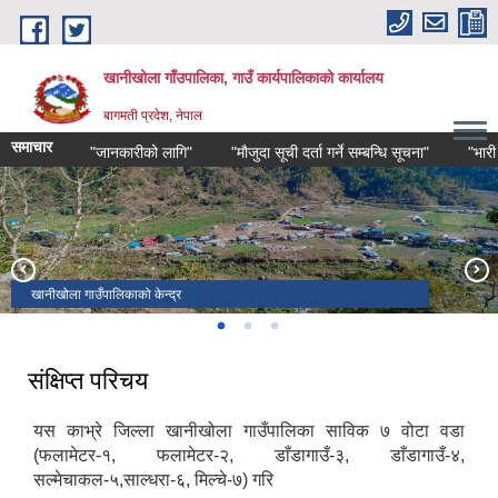
Skip to main content
खानीखोला गाँउपालिका, गाउँ कार्यपालिकाको कार्यालय
बागमती प्रदेश, नेपाल
समाचार
"जानकारीको लागि"
"मौजुदा सूची दर्ता गर्ने सम्बन्धि सूचना"
"भारी वर्ष
खानीखोला गाउँपालिकाको केन्द्र
खानीखोला गाउँपालिकाको पुरा दृश्य
खानीखोला गाउँपालिका वडा नं. २ स्थित भिमसेनथान मन्दिर
संक्षिप्त परिचय
यस काभ्रे जिल्ला खानीखोला गाउँपालिका साविक ७ वोटा वडा
(फलामेटर-१, फलामेटर-२, डाँडागाउँ-३, डाँडागाउँ-४,
सल्मेचाकल-५,साल्धरा-६, मिल्चे-७) गरि