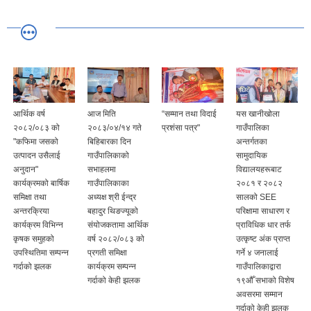
आर्थिक वर्ष
आज मिति
“सम्मान तथा विदाई
यस खानीखोला
२०८२/०८३ को
२०८३/०४/१४ गते
प्रशंसा पत्र"
गाउँपालिका
"कफिमा जसको
बिहिबारका दिन
अन्तर्गतका
उत्पादन उसैलाई
गाउँपालिकाको
सामुदायिक
अनुदान"
सभाहलमा
विद्यालयहरूबाट
कार्यक्रमको बार्षिक
गाउँपालिकाका
२०८१ र २०८२
समिक्षा तथा
अध्यक्ष श्री ईन्द्र
सालको SEE
अन्तरक्रिया
बहादुर थिङज्यूको
परिक्षामा साधारण र
कार्यक्रम विभिन्न
संयोजकतामा आर्थिक
प्राविधिक धार तर्फ
कृषक समुहको
वर्ष २०८२/०८३ को
उत्कृष्ट अंक प्राप्त
उपस्थितिमा सम्पन्न
प्रगती समिक्षा
गर्ने ४ जनालाई
गर्दाको झलक
कार्यक्रम सम्पन्न
गाउँपालिकाद्वारा
गर्दाको केही झलक
१९औँ सभाको विशेष
अवसरमा सम्मान
गर्दाको केही झलक