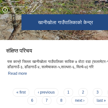
खानीखोला गाउँपालिका वडा नं. २ स्थित
खानीखोला गाउँपालिकाको पुरा दृश्य
खानीखोला गाउँपालिकाको केन्द्र
भिमसेनथान मन्दिर
संक्षिप्त परिचय
यस काभ्रे जिल्ला खानीखोला गाउँपालिका साविक ७ वोटा वडा (फलामेटर-
डाँडागाउँ-३, डाँडागाउँ-४, सल्मेचाकल-५,साल्धरा-६, मिल्चे-७) गरि
Read more
about संक्षिप्त परिचय
Pages
« first
‹ previous
1
2
3
6
7
8
next ›
last »