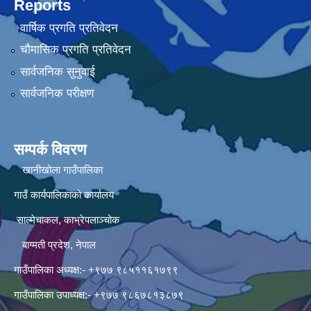
Reports
वार्षिक प्रगति प्रतिवेदन
चौमासिक प्रगति प्रतिवेदन
सार्वजनिक सुनुवाई
सार्वजनिक परीक्षण
सम्पर्क विवरण
खानीखोला गाउँपालिका
गाउँ कार्यपालिकाको कार्यालय
साल्मेचाकल, काभ्रेपलाञ्चोक
बाग्मती प्रदेश, नेपाल
गाउँपालिका अध्यक्ष:- +९७७ ९८५११६१७९९
गाउँपालिका उपाध्यक्ष:- +९७७ ९८६७८१३८७९