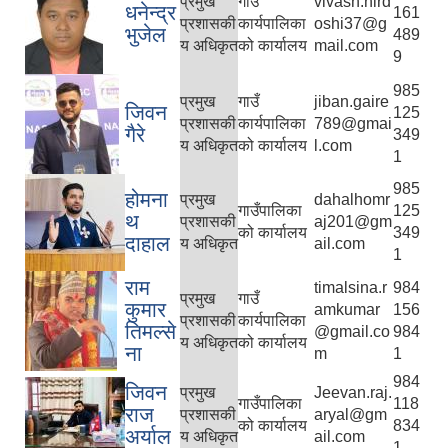
प्रमुख
गाउँ
vivash.nird
धनेन्द्र
161
प्रशासकी
कार्यपालिका
oshi37@g
भुजेल
489
य अधिकृत
को कार्यालय
mail.com
9
985
प्रमुख
गाउँ
jiban.gaire
जिवन
125
प्रशासकी
कार्यपालिका
789@gmai
गैरे
349
य अधिकृत
को कार्यालय
l.com
1
985
होमना
प्रमुख
dahalhomr
गाउँपालिका
125
थ
प्रशासकी
aj201@gm
को कार्यालय
349
दाहाल
य अधिकृत
ail.com
1
राम
timalsina.r
984
प्रमुख
गाउँ
कुमार
amkumar
156
प्रशासकी
कार्यपालिका
तिमल्से
@gmail.co
984
य अधिकृत
को कार्यालय
ना
m
1
984
जिवन
प्रमुख
Jeevan.raj.
गाउँपालिका
118
राज
प्रशासकी
aryal@gm
को कार्यालय
834
अर्याल
य अधिकृत
ail.com
1