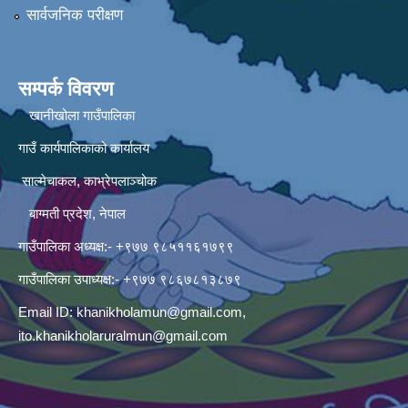
सार्वजनिक परीक्षण
सम्पर्क विवरण
खानीखोला गाउँपालिका
गाउँ कार्यपालिकाको कार्यालय
साल्मेचाकल, काभ्रेपलाञ्चोक
बाग्मती प्रदेश, नेपाल
गाउँपालिका अध्यक्ष:- +९७७ ९८५११६१७९९
गाउँपालिका उपाध्यक्ष:- +९७७ ९८६७८१३८७९
Email ID:
khanikholamun@gmail.com
,
ito.khanikholaruralmun@gmail.com