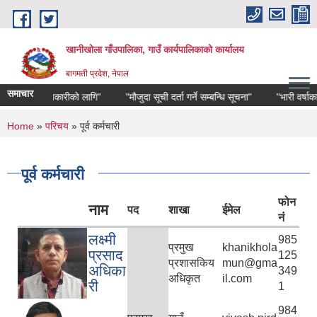
Skip to main content
खानीखोला गाँउपालिका, गाउँ कार्यपालिकाको कार्यालय
बागमती प्रदेश, नेपाल
समाचार
"जानकारीको लागि"
"मौजुदा सूची दर्ता गर्ने सम्बन्धि सूचना"
"भारी वर्षाका क
You are here
Home
»
परिचय
» पूर्व कर्मचारी
पूर्व कर्मचारी
फोन
नाम
पद
शाखा
ईमेल
नं
लक्ष्मी
985
प्रमुख
khanikhola
प्रसाद
125
प्रशासकिय
mun@gma
अधिका
349
अधिकृत
il.com
री
1
984