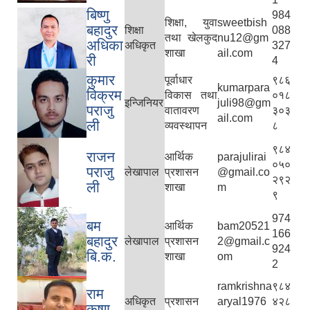
बिष्णु
984
शिक्षा, युवा
sweetbish
बहादुर
शिक्षा
088
तथा खेलकुद
nu12@gm
अधिका
अधिकृत
327
शाखा
ail.com
री
4
कुमार
पूर्वाधार
९८६
kumarpara
विक्रम
विकास तथा
०१८
इन्जिनियर
juli98@gm
पराजु
वातावरण
३०३
ail.com
ली
व्यवस्थापन
८
९८४
राजन
आर्थिक
parajulirai
०५०
पराजु
लेखापाल
प्रशासन
@gmail.co
२९२
ली
शाखा
m
९
974
बम
आर्थिक
bam20521
166
बहादुर
लेखापाल
प्रशासन
2@gmail.c
924
बि.क.
शाखा
om
2
ramkrishna
९८४
राम
अधिकृत
प्रशासन
aryal1976
४२८
कृष्ण