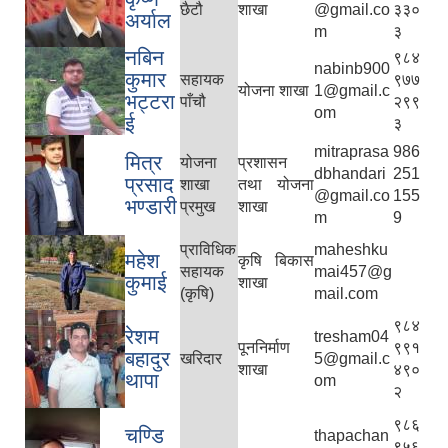
छैटौ
शाखा
@gmail.co
३३०
अर्याल
m
३
नबिन
९८४
nabinb900
कुमार
सहायक
९७७
योजना शाखा
1@gmail.c
भट्टरा
पाँचौ
२९९
om
ई
३
mitraprasa
986
मित्र
योजना
प्रशासन
dbhandari
251
प्रसाद
शाखा
तथा योजना
@gmail.co
155
भण्डारी
प्रमुख
शाखा
m
9
प्राविधिक
maheshku
महेश
कृषि बिकास
सहायक
mai457@g
कुमाई
शाखा
(कृषि)
mail.com
९८४
रेशम
tresham04
पूननिर्माण
९९१
बहादुर
खरिदार
5@gmail.c
शाखा
४९०
थापा
om
२
९८६
चण्डि
thapachan
९५६