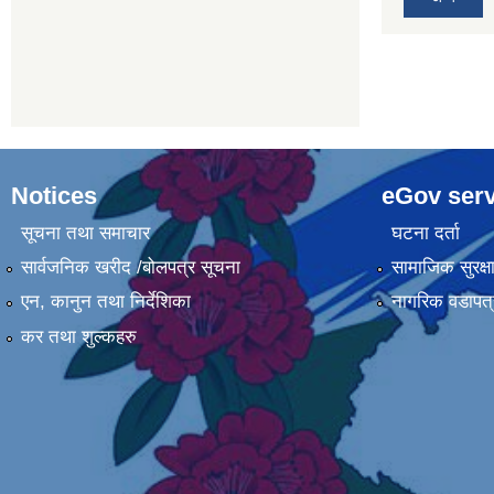
Notices
eGov serv
सूचना तथा समाचार
घटना दर्ता
सार्वजनिक खरीद /बोलपत्र सूचना
सामाजिक सुरक्ष
एन, कानुन तथा निर्देशिका
नागरिक वडापत्
कर तथा शुल्कहरु