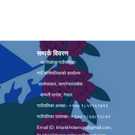
सम्पर्क विवरण
खानीखोला गाउँपालिका
गाउँ कार्यपालिकाको कार्यालय
साल्मेचाकल, काभ्रेपलाञ्चोक
बाग्मती प्रदेश, नेपाल
गाउँपालिका अध्यक्ष:- +९७७ ९८५११६१७९९
गाउँपालिका उपाध्यक्ष:- +९७७ ९८६७८१३८७९
Email ID:
khanikholamun@gmail.com
,