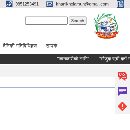
9851253491
khanikholamun@gmail.com
Search form
Search
दैनिकी गतिविधिहरू
सम्पर्क
"जानकारीको लागि"
"मौजुदा सूची दर्ता गर्ने स