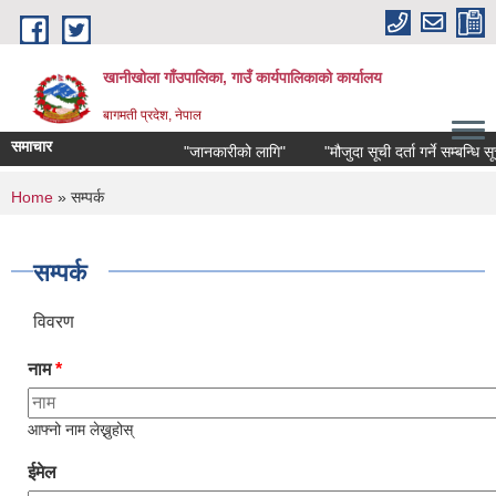
Skip to main content
खानीखोला गाँउपालिका, गाउँ कार्यपालिकाको कार्यालय
बागमती प्रदेश, नेपाल
समाचार
"जानकारीको लागि"
"मौजुदा सूची दर्ता गर्ने सम्बन्धि सूचन
You are here
Home
» सम्पर्क
सम्पर्क
विवरण
नाम
*
आफ्नो नाम लेख्नुहोस्
ईमेल