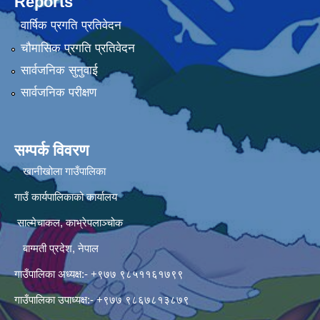
Reports
वार्षिक प्रगति प्रतिवेदन
चौमासिक प्रगति प्रतिवेदन
सार्वजनिक सुनुवाई
सार्वजनिक परीक्षण
सम्पर्क विवरण
खानीखोला गाउँपालिका
गाउँ कार्यपालिकाको कार्यालय
साल्मेचाकल, काभ्रेपलाञ्चोक
बाग्मती प्रदेश, नेपाल
गाउँपालिका अध्यक्ष:- +९७७ ९८५११६१७९९
गाउँपालिका उपाध्यक्ष:- +९७७ ९८६७८१३८७९