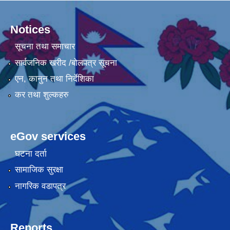
Notices
सूचना तथा समाचार
सार्वजनिक खरीद /बोलपत्र सूचना
एन, कानुन तथा निर्देशिका
कर तथा शुल्कहरु
eGov services
घटना दर्ता
सामाजिक सुरक्षा
नागरिक वडापत्र
Reports