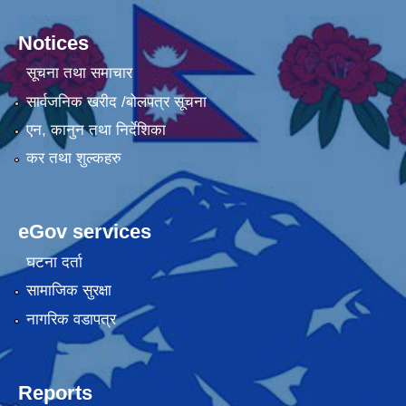
Notices
सूचना तथा समाचार
सार्वजनिक खरीद /बोलपत्र सूचना
एन, कानुन तथा निर्देशिका
कर तथा शुल्कहरु
eGov services
घटना दर्ता
सामाजिक सुरक्षा
नागरिक वडापत्र
Reports