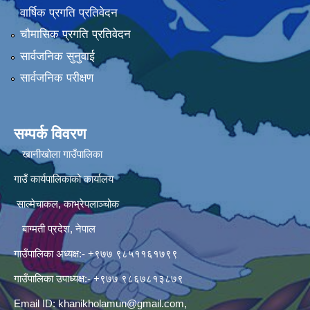
वार्षिक प्रगति प्रतिवेदन
चौमासिक प्रगति प्रतिवेदन
सार्वजनिक सुनुवाई
सार्वजनिक परीक्षण
सम्पर्क विवरण
खानीखोला गाउँपालिका
गाउँ कार्यपालिकाको कार्यालय
साल्मेचाकल, काभ्रेपलाञ्चोक
बाग्मती प्रदेश, नेपाल
गाउँपालिका अध्यक्ष:- +९७७ ९८५११६१७९९
गाउँपालिका उपाध्यक्ष:- +९७७ ९८६७८१३८७९
Email ID:
khanikholamun@gmail.com
,