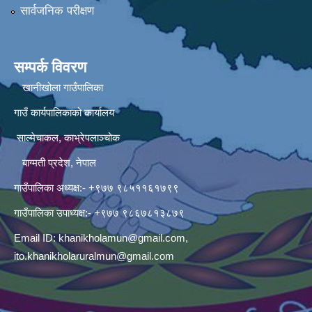
सार्वजनिक परीक्षण
सम्पर्क विवरण
खानीखोला गाउँपालिका
गाउँ कार्यपालिकाको कार्यालय
साल्मेचाकल, काभ्रेपलाञ्चोक
बाग्मती प्रदेश, नेपाल
गाउँपालिका अध्यक्ष:- +९७७ ९८५११६१७९९
गाउँपालिका उपाध्यक्ष:- +९७७ ९८६७८१३८७९
Email ID:
khanikholamun@gmail.com
,
ito.khanikholaruralmun@gmail.com