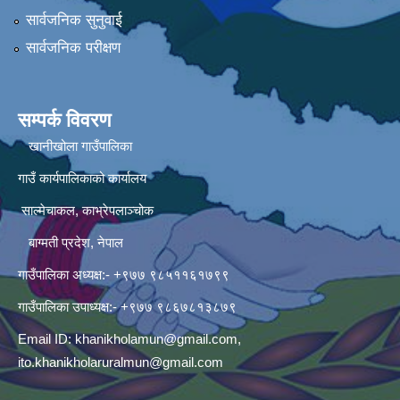
सार्वजनिक सुनुवाई
सार्वजनिक परीक्षण
सम्पर्क विवरण
खानीखोला गाउँपालिका
गाउँ कार्यपालिकाको कार्यालय
साल्मेचाकल, काभ्रेपलाञ्चोक
बाग्मती प्रदेश, नेपाल
गाउँपालिका अध्यक्ष:- +९७७ ९८५११६१७९९
गाउँपालिका उपाध्यक्ष:- +९७७ ९८६७८१३८७९
Email ID:
khanikholamun@gmail.com
,
ito.khanikholaruralmun@gmail.com