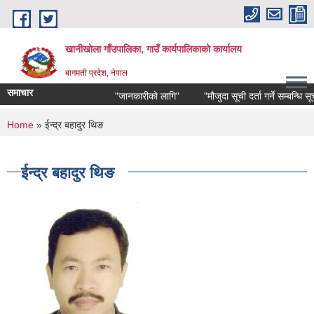
Skip to main content
खानीखोला गाँउपालिका, गाउँ कार्यपालिकाको कार्यालय
बागमती प्रदेश, नेपाल
समाचार
"जानकारीको लागि"
"मौजुदा सूची दर्ता गर्ने सम्बन्धि सूचना"
You are here
Home
» ईन्द्र बहादुर थिङ
ईन्द्र बहादुर थिङ