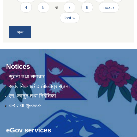
4
5
6
7
8
next ›
last »
अन्य
Notices
सूचना तथा समाचार
सार्वजनिक खरीद /बोलपत्र सूचना
एन, कानुन तथा निर्देशिका
कर तथा शुल्कहरु
eGov services