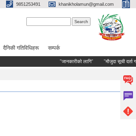
9851253491
khanikholamun@gmail.com
Search form
Search
दैनिकी गतिविधिहरू
सम्पर्क
"जानकारीको लागि"
"मौजुदा सूची दर्ता गर्ने स