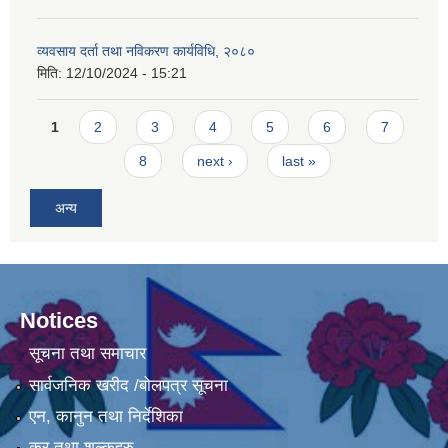
व्यवसाय दर्ता तथा नविकरण कार्यविधि, २०८०
मिति:
12/10/2024 - 15:21
Pages
1
2
3
4
5
6
7
8
next ›
last »
अन्य
Notices
सूचना तथा समाचार
सार्वजनिक खरीद /बोलपत्र सूचना
एन, कानुन तथा निर्देशिका
कर तथा शुल्कहरु