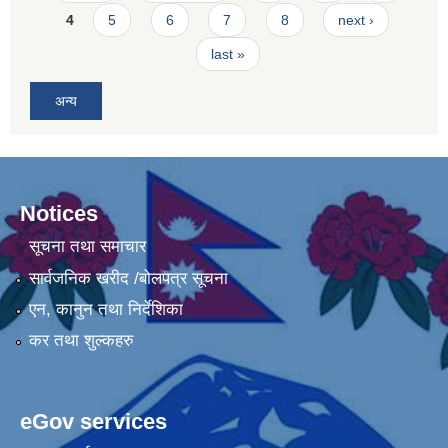
4
5
6
7
8
next ›
last »
अन्य
Notices
सूचना तथा समाचार
सार्वजनिक खरीद /बोलपत्र सूचना
एन, कानुन तथा निर्देशिका
कर तथा शुल्कहरु
eGov services