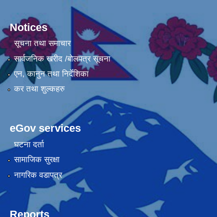
Notices
सूचना तथा समाचार
सार्वजनिक खरीद /बोलपत्र सूचना
एन, कानुन तथा निर्देशिका
कर तथा शुल्कहरु
eGov services
घटना दर्ता
सामाजिक सुरक्षा
नागरिक वडापत्र
Reports