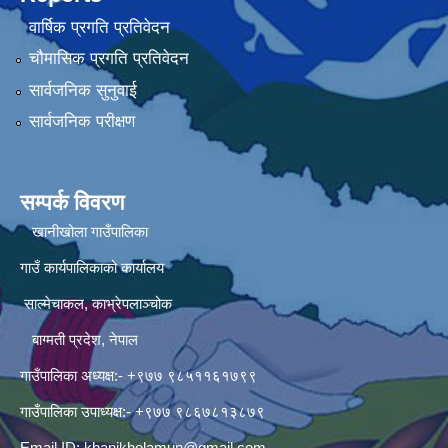
वार्षिक प्रगति प्रतिवेदन
चौमासिक प्रगति प्रतिवेदन
सार्वजनिक सुनुवाई
सार्वजनिक परीक्षण
सम्पर्क विवरण
खानीखोला गाउँपालिका
गाउँ कार्यपालिकाको कार्यालय
साल्मेचाकल, काभ्रेपलाञ्चोक
बाग्मती प्रदेश, नेपाल
गाउँपालिका अध्यक्ष:- +९७७ ९८५११६१७९९
गाउँपालिका उपाध्यक्ष:- +९७७ ९८६७८१३८७९
Email ID:
khanikholamun@gmail.com
,