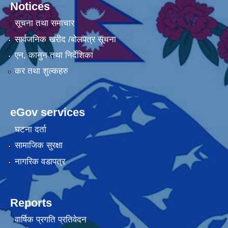
Notices
सूचना तथा समाचार
सार्वजनिक खरीद /बोलपत्र सूचना
एन, कानुन तथा निर्देशिका
कर तथा शुल्कहरु
eGov services
घटना दर्ता
सामाजिक सुरक्षा
नागरिक वडापत्र
Reports
वार्षिक प्रगति प्रतिवेदन