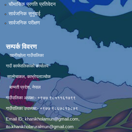
चौमासिक प्रगति प्रतिवेदन
सार्वजनिक सुनुवाई
सार्वजनिक परीक्षण
सम्पर्क विवरण
खानीखोला गाउँपालिका
गाउँ कार्यपालिकाको कार्यालय
साल्मेचाकल, काभ्रेपलाञ्चोक
बाग्मती प्रदेश, नेपाल
गाउँपालिका अध्यक्ष:- +९७७ ९८५११६१७९९
गाउँपालिका उपाध्यक्ष:- +९७७ ९८६७८१३८७९
Email ID:
khanikholamun@gmail.com
,
ito.khanikholaruralmun@gmail.com