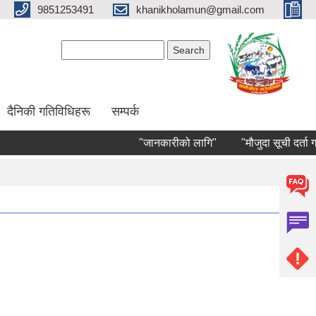
9851253491
khanikholamun@gmail.com
Search form
Search
दैनिकी गतिविधिहरू
सम्पर्क
"जानकारीको लागि"
"मौजुदा सूची दर्ता गर्ने स