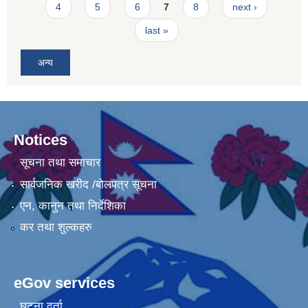
4
5
6
7
8
next ›
last »
अन्य
Notices
सूचना तथा समाचार
सार्वजनिक खरीद /बोलपत्र सूचना
एन, कानुन तथा निर्देशिका
कर तथा शुल्कहरु
eGov services
घटना दर्ता