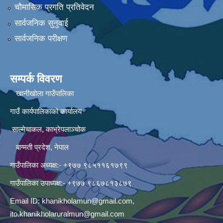
चौमासिक प्रगति प्रतिवेदन
सार्वजनिक सुनुवाई
सार्वजनिक परीक्षण
सम्पर्क विवरण
खानीखोला गाउँपालिका
गाउँ कार्यपालिकाको कार्यालय
साल्मेचाकल, काभ्रेपलाञ्चोक
बाग्मती प्रदेश, नेपाल
गाउँपालिका अध्यक्ष:- +९७७ ९८५११६१७९९
गाउँपालिका उपाध्यक्ष:- +९७७ ९८६७८१३८७९
Email ID:
khanikholamun@gmail.com
,
ito.khanikholaruralmun@gmail.com