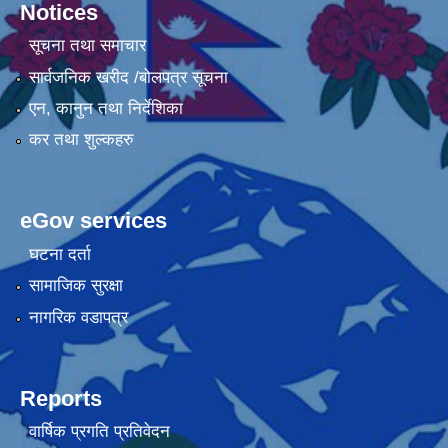
Notices
सूचना तथा समाचार
सार्वजनिक खरीद /बोलपत्र सूचना
एन, कानुन तथा निर्देशिका
कर तथा शुल्कहरु
eGov services
घटना दर्ता
सामाजिक सुरक्षा
नागरिक वडापत्र
Reports
वार्षिक प्रगति प्रतिवेदन