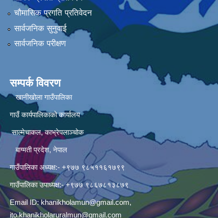
चौमासिक प्रगति प्रतिवेदन
सार्वजनिक सुनुवाई
सार्वजनिक परीक्षण
सम्पर्क विवरण
खानीखोला गाउँपालिका
गाउँ कार्यपालिकाको कार्यालय
साल्मेचाकल, काभ्रेपलाञ्चोक
बाग्मती प्रदेश, नेपाल
गाउँपालिका अध्यक्ष:- +९७७ ९८५११६१७९९
गाउँपालिका उपाध्यक्ष:- +९७७ ९८६७८१३८७९
Email ID:
khanikholamun@gmail.com
,
ito.khanikholaruralmun@gmail.com