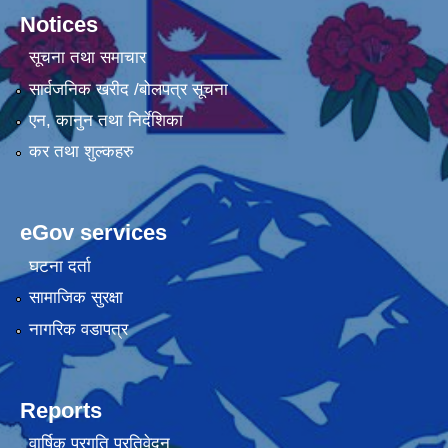
Notices
सूचना तथा समाचार
सार्वजनिक खरीद /बोलपत्र सूचना
एन, कानुन तथा निर्देशिका
कर तथा शुल्कहरु
eGov services
घटना दर्ता
सामाजिक सुरक्षा
नागरिक वडापत्र
Reports
वार्षिक प्रगति प्रतिवेदन