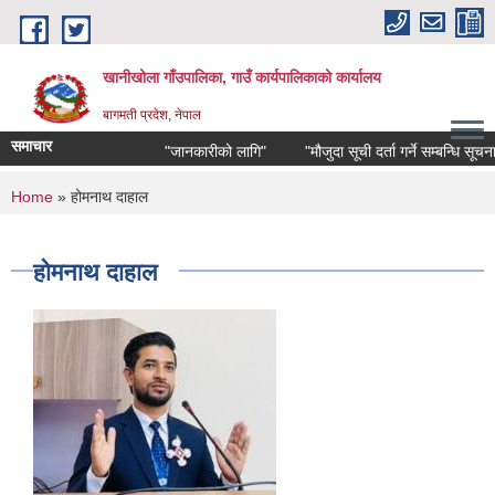
Skip to main content
खानीखोला गाँउपालिका, गाउँ कार्यपालिकाको कार्यालय
बागमती प्रदेश, नेपाल
समाचार
"जानकारीको लागि"
"मौजुदा सूची दर्ता गर्ने सम्बन्धि सूचना"
You are here
Home
» होमनाथ दाहाल
होमनाथ दाहाल