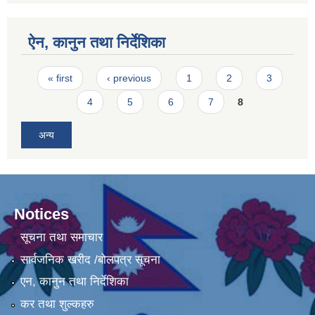
ऐन, कानुन तथा निर्देशिका
Pages
« first
‹ previous
1
2
3
4
5
6
7
8
अन्य
Notices
सूचना तथा समाचार
सार्वजनिक खरीद /बोलपत्र सूचना
एन, कानुन तथा निर्देशिका
कर तथा शुल्कहरु