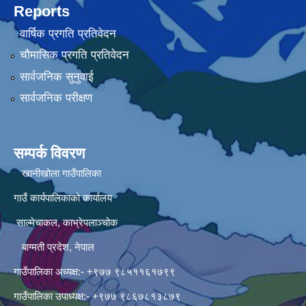
Reports
वार्षिक प्रगति प्रतिवेदन
चौमासिक प्रगति प्रतिवेदन
सार्वजनिक सुनुवाई
सार्वजनिक परीक्षण
सम्पर्क विवरण
खानीखोला गाउँपालिका
गाउँ कार्यपालिकाको कार्यालय
साल्मेचाकल, काभ्रेपलाञ्चोक
बाग्मती प्रदेश, नेपाल
गाउँपालिका अध्यक्ष:- +९७७ ९८५११६१७९९
गाउँपालिका उपाध्यक्ष:- +९७७ ९८६७८१३८७९