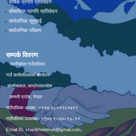
वार्षिक प्रगति प्रतिवेदन
चौमासिक प्रगति प्रतिवेदन
सार्वजनिक सुनुवाई
सार्वजनिक परीक्षण
सम्पर्क विवरण
खानीखोला गाउँपालिका
गाउँ कार्यपालिकाको कार्यालय
साल्मेचाकल, काभ्रेपलाञ्चोक
बाग्मती प्रदेश, नेपाल
गाउँपालिका अध्यक्ष:- +९७७ ९८५११६१७९९
गाउँपालिका उपाध्यक्ष:- +९७७ ९८६७८१३८७९
Email ID:
khanikholamun@gmail.com
,