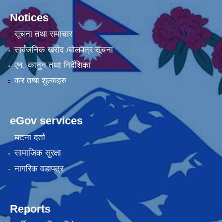
Notices
सूचना तथा समाचार
सार्वजनिक खरीद /बोलपत्र सूचना
एन, कानुन तथा निर्देशिका
कर तथा शुल्कहरु
eGov services
घटना दर्ता
सामाजिक सुरक्षा
नागरिक वडापत्र
Reports