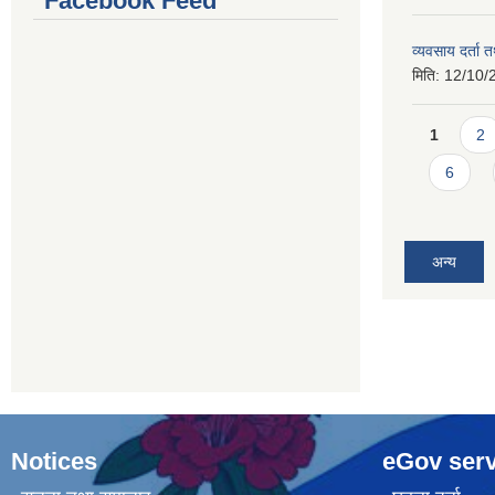
Facebook Feed
व्यवसाय दर्ता
मिति:
12/10/
Pages
1
2
6
अन्य
Notices
eGov serv