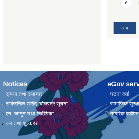
6
अन्य
Notices
eGov serv
सूचना तथा समाचार
घटना दर्ता
सार्वजनिक खरीद /बोलपत्र सूचना
सामाजिक सुरक्ष
एन, कानुन तथा निर्देशिका
नागरिक वडापत्
कर तथा शुल्कहरु