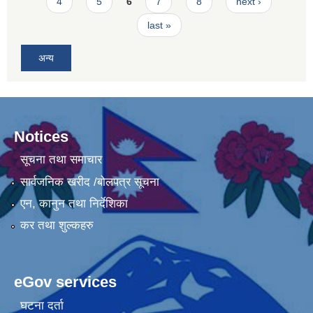
4
5
6
7
8
next ›
last »
अन्य
Notices
सूचना तथा समाचार
सार्वजनिक खरीद /बोलपत्र सूचना
एन, कानुन तथा निर्देशिका
कर तथा शुल्कहरु
eGov services
घटना दर्ता