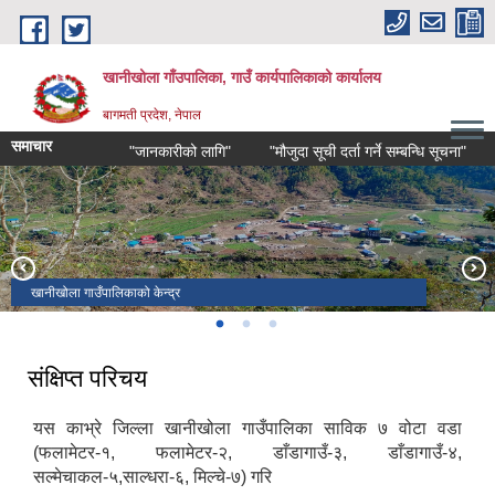
Skip to main content
खानीखोला गाँउपालिका, गाउँ कार्यपालिकाको कार्यालय
बागमती प्रदेश, नेपाल
समाचार
"जानकारीको लागि"
"मौजुदा सूची दर्ता गर्ने सम्बन्धि सूचना"
"भ
खानीखोला गाउँपालिकाको केन्द्र
खानीखोला गाउँपालिकाको पुरा दृश्य
खानीखोला गाउँपालिका वडा नं. २ स्थित भिमसेनथान मन्दिर
संक्षिप्त परिचय
यस काभ्रे जिल्ला खानीखोला गाउँपालिका साविक ७ वोटा वडा
(फलामेटर-१, फलामेटर-२, डाँडागाउँ-३, डाँडागाउँ-४,
सल्मेचाकल-५,साल्धरा-६, मिल्चे-७) गरि