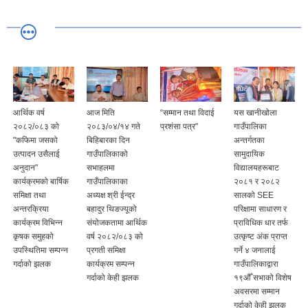
आर्थिक वर्ष
आज मिति
“सम्मान तथा विदाई
यस खानीखोला
२०८२/०८३ को
२०८३/०४/१४ गते
प्रशंसा पत्र"
गाउँपालिका
"कफिमा जसको
बिहिबारका दिन
अन्तर्गतका
उत्पादन उसैलाई
गाउँपालिकाको
सामुदायिक
अनुदान"
सभाहलमा
विद्यालयहरूबाट
कार्यक्रमको बार्षिक
गाउँपालिकाका
२०८१ र २०८२
समिक्षा तथा
अध्यक्ष श्री ईन्द्र
सालको SEE
अन्तरक्रिया
बहादुर थिङज्यूको
परिक्षामा साधारण र
कार्यक्रम विभिन्न
संयोजकतामा आर्थिक
प्राविधिक धार तर्फ
कृषक समुहको
वर्ष २०८२/०८३ को
उत्कृष्ट अंक प्राप्त
उपस्थितिमा सम्पन्न
प्रगती समिक्षा
गर्ने ४ जनालाई
गर्दाको झलक
कार्यक्रम सम्पन्न
गाउँपालिकाद्वारा
गर्दाको केही झलक
१९औँ सभाको विशेष
अवसरमा सम्मान
गर्दाको केही झलक