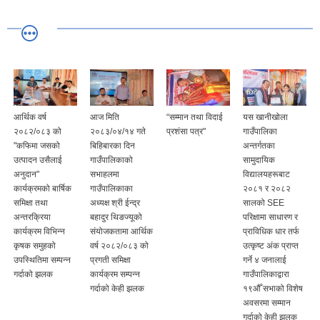
आर्थिक वर्ष
आज मिति
“सम्मान तथा विदाई
यस खानीखोला
२०८२/०८३ को
२०८३/०४/१४ गते
प्रशंसा पत्र"
गाउँपालिका
"कफिमा जसको
बिहिबारका दिन
अन्तर्गतका
उत्पादन उसैलाई
गाउँपालिकाको
सामुदायिक
अनुदान"
सभाहलमा
विद्यालयहरूबाट
कार्यक्रमको बार्षिक
गाउँपालिकाका
२०८१ र २०८२
समिक्षा तथा
अध्यक्ष श्री ईन्द्र
सालको SEE
अन्तरक्रिया
बहादुर थिङज्यूको
परिक्षामा साधारण र
कार्यक्रम विभिन्न
संयोजकतामा आर्थिक
प्राविधिक धार तर्फ
कृषक समुहको
वर्ष २०८२/०८३ को
उत्कृष्ट अंक प्राप्त
उपस्थितिमा सम्पन्न
प्रगती समिक्षा
गर्ने ४ जनालाई
गर्दाको झलक
कार्यक्रम सम्पन्न
गाउँपालिकाद्वारा
गर्दाको केही झलक
१९औँ सभाको विशेष
अवसरमा सम्मान
गर्दाको केही झलक