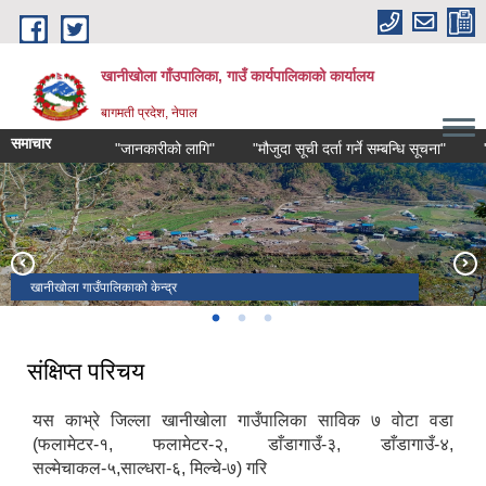
Skip to main content
खानीखोला गाँउपालिका, गाउँ कार्यपालिकाको कार्यालय
बागमती प्रदेश, नेपाल
समाचार
"जानकारीको लागि"
"मौजुदा सूची दर्ता गर्ने सम्बन्धि सूचना"
"भारी
खानीखोला गाउँपालिकाको केन्द्र
खानीखोला गाउँपालिकाको पुरा दृश्य
खानीखोला गाउँपालिका वडा नं. २ स्थित भिमसेनथान मन्दिर
संक्षिप्त परिचय
यस काभ्रे जिल्ला खानीखोला गाउँपालिका साविक ७ वोटा वडा
(फलामेटर-१, फलामेटर-२, डाँडागाउँ-३, डाँडागाउँ-४,
सल्मेचाकल-५,साल्धरा-६, मिल्चे-७) गरि