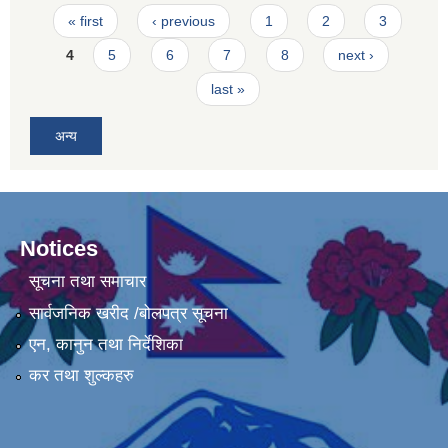
Pages
« first
‹ previous
1
2
3
4
5
6
7
8
next ›
last »
अन्य
Notices
सूचना तथा समाचार
सार्वजनिक खरीद /बोलपत्र सूचना
एन, कानुन तथा निर्देशिका
कर तथा शुल्कहरु