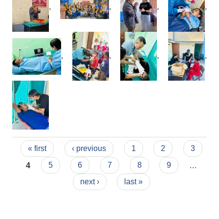
,
,
,
,
,
,
,
,
Pages
« first
‹ previous
1
2
3
4
5
6
7
8
9
…
next ›
last »